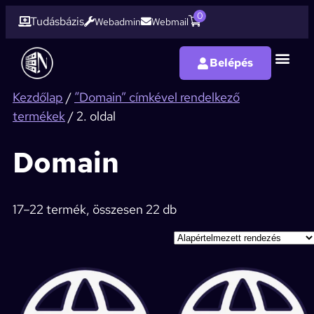
0
Tudásbázis
Webadmin
Webmail
Belépés
Domain 
Weboldal ké
Webáruház k
SEO op
Kezdőlap
/
“Domain” címkével rendelkező
termékek
/ 2. oldal
Domain
17–22 termék, összesen 22 db