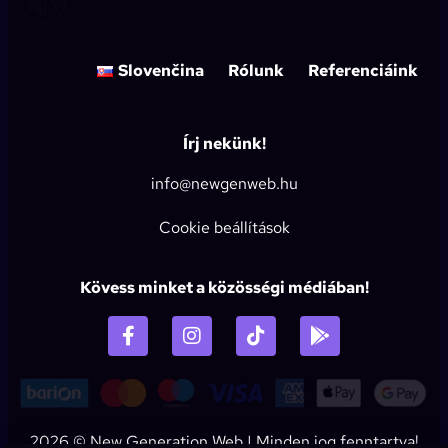
Slovenčina
Rólunk
Referenciáink
Írj nekünk!
info@newgenweb.hu
Cookie beállítások
Kövess minket a közösségi médiában!
2026 ©
New Generation Web
| Minden jog fenntartva!