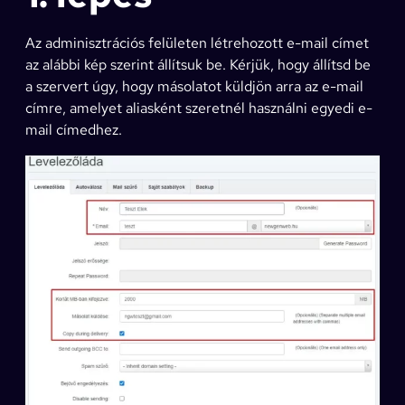
Az adminisztrációs felületen létrehozott e-mail címet
az alábbi kép szerint állítsuk be. Kérjük, hogy állítsd be
a szervert úgy, hogy másolatot küldjön arra az e-mail
címre, amelyet aliasként szeretnél használni egyedi e-
mail címedhez.