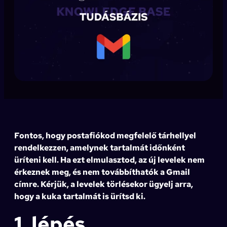
Fontos, hogy postafiókod megfelelő tárhellyel
rendelkezzen, amelynek tartalmát időnként
üríteni kell. Ha ezt elmulasztod, az új levelek nem
érkeznek meg, és nem továbbíthatók a Gmail
címre. Kérjük, a levelek törlésekor ügyelj arra,
hogy a kuka tartalmát is ürítsd ki.
1. lépés