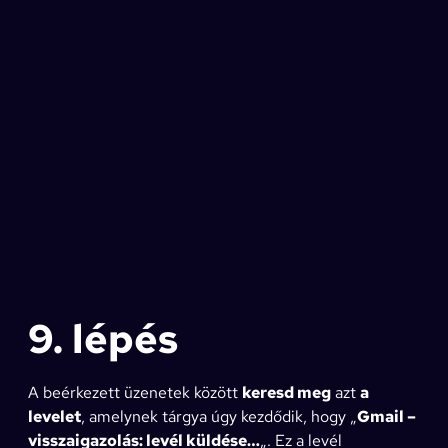
9. lépés
A beérkezett üzenetek között
keresd meg
azt
a
levelet
, amelynek tárgya úgy kezdődik, hogy „
Gmail –
visszaigazolás: levél küldése…
„. Ez a levél