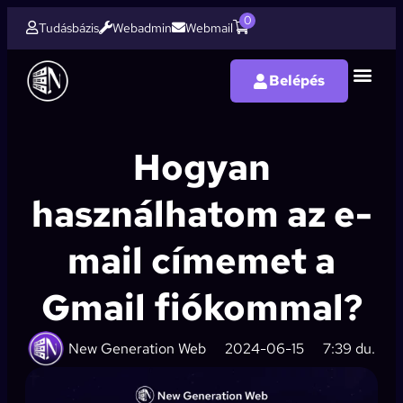
0
Tudásbázis
Webadmin
Webmail
Belépés
Domain 
Weboldal ké
Webáruház k
SEO op
Hogyan
használhatom az e-
mail címemet a
Gmail fiókommal?
New Generation Web
2024-06-15
7:39 du.