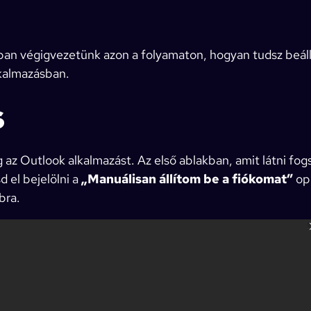
n végigvezetünk azon a folyamaton, hogyan tudsz beállí
lkalmazásban.
s
g az Outlook alkalmazást. Az első ablakban, amit látni fog
sd el bejelölni a
„Manuálisan állítom be a fiókomat”
opc
ra.