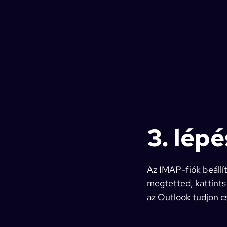
3. lépé
Az IMAP-fiók beállí
megtetted, kattints
az Outlook tudjon cs