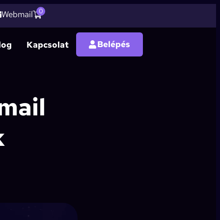
0
Webmail
Belépés
log
Kapcsolat
mail
k