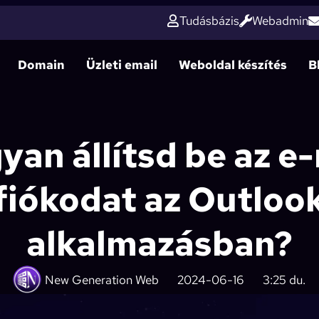
Tudásbázis
Webadmin
Domain
Üzleti email
Weboldal készítés
B
yan állítsd be az e-
fiókodat az Outloo
alkalmazásban?
New Generation Web
2024-06-16
3:25 du.