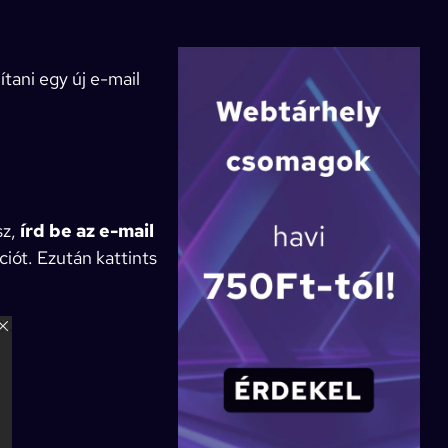
tani egy új e-mail
sz,
írd be az e-mail
iót. Ezután kattints