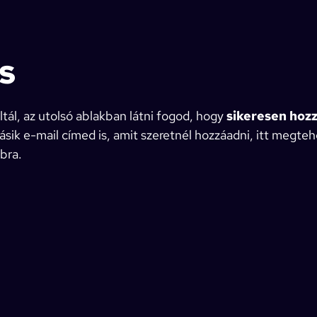
s
ltál, az utolsó ablakban látni fogod, hogy
sikeresen hoz
ásik e-mail címed is, amit szeretnél hozzáadni, itt megte
bra.