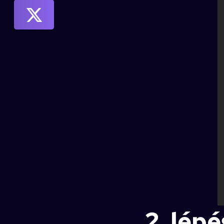
2. lépé