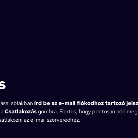
s
tásai ablakban
írd be az e-mail fiókodhoz tartozó jels
 a
Csatlakozás
gombra. Fontos, hogy pontosan add meg a
atlakozni az e-mail szerveredhez.