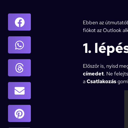
Ebben az útmutatóba
fiókot az Outlook a
1. lépé
Először is, nyisd me
címedet
. Ne felejt
a
Csatlakozás
gomb